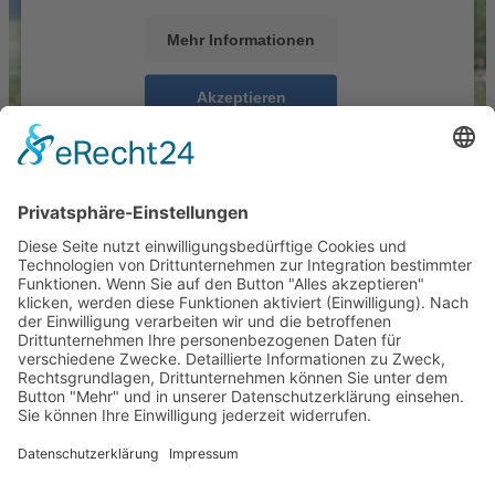
Mehr Informationen
Akzeptieren
powered by
Usercentrics Consent Management
Platform
&
eRecht24
Showreel Video auf YouTube ansehen
Besuchen Sie uns auch auf anderen Plattformen
Instagram
TikTok
YouTube
Navigation überspringen
Kontakt
Impressum
Datenschutz
MediaGuys Wedding