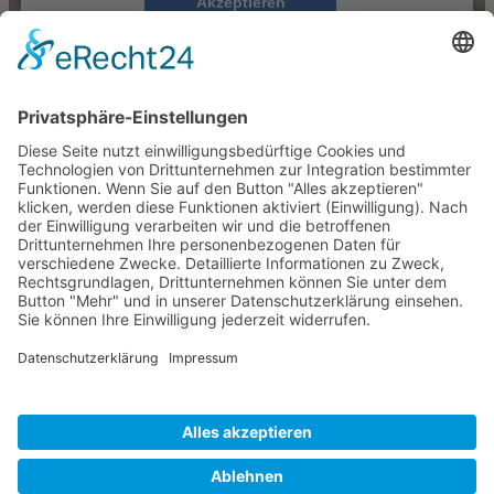
Akzeptieren
powered by
Usercentrics Consent Management
Platform
&
eRecht24
Video auf YouTube ansehen
Besuchen Sie uns auch auf anderen Plattformen
Instagram
TikTok
YouTube
Navigation überspringen
Kontakt
Impressum
Datenschutz
MediaGuys Wedding
Part of MediaGuys, Gleich & Ehret GbR
MediaGuys.eu
© 2026 Gleich & Ehret GbR • Geschäftsbezeichnung: MediaGuys